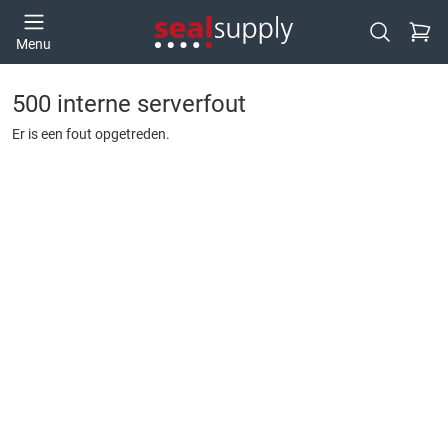
Ga naa
Menu
Open zoek
500 interne serverfout
Er is een fout opgetreden.