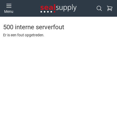
Ga naa
Menu
Open zoek
500 interne serverfout
Er is een fout opgetreden.