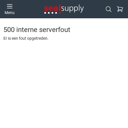
Ga naa
Menu
Open zoek
500 interne serverfout
Er is een fout opgetreden.