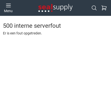
Ga naa
Menu
Open zoek
500 interne serverfout
Er is een fout opgetreden.