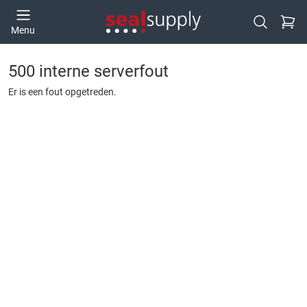
Ga naa
Menu
Open zoek
500 interne serverfout
Er is een fout opgetreden.