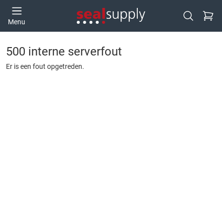
Ga naa
Menu
Open zoek
500 interne serverfout
Er is een fout opgetreden.