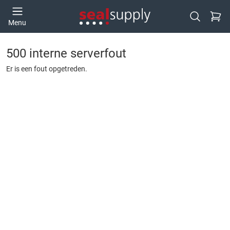
Ga naa
Menu
Open zoek
500 interne serverfout
Er is een fout opgetreden.