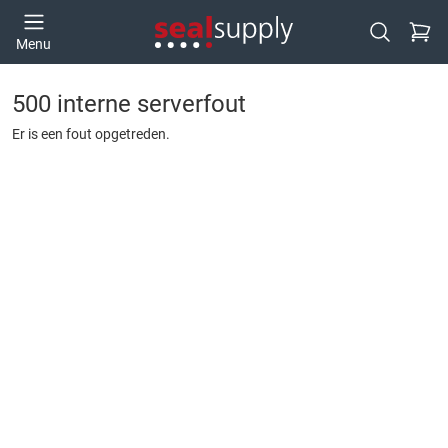
Ga naa
Menu
Open zoek
500 interne serverfout
Er is een fout opgetreden.