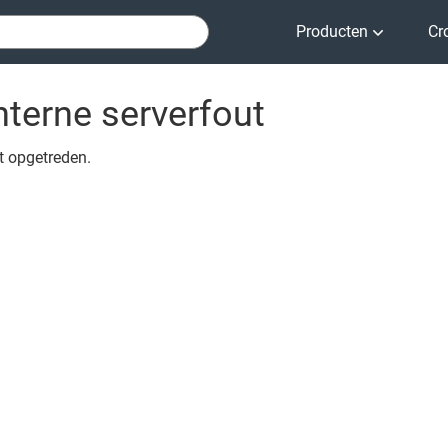
Producten
Cr
nterne serverfout
ut opgetreden.