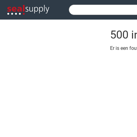
500 i
Er is een fo