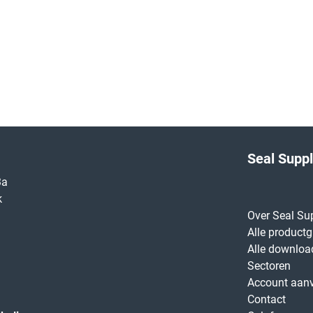
Seal Supp
3a
k
Over Seal Su
Alle product
Alle downloa
Sectoren
Account aan
Contact