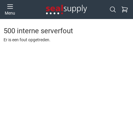
Ga naa
Menu
Open zoek
500 interne serverfout
Er is een fout opgetreden.