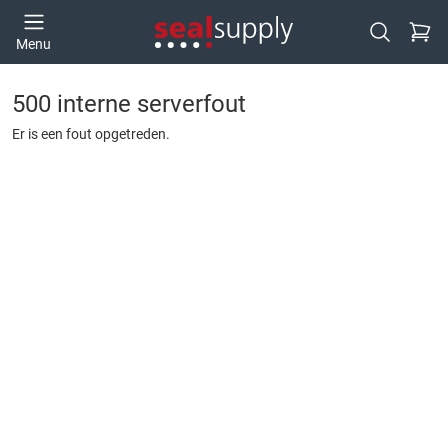
Ga naa
Menu
Open zoek
500 interne serverfout
Er is een fout opgetreden.