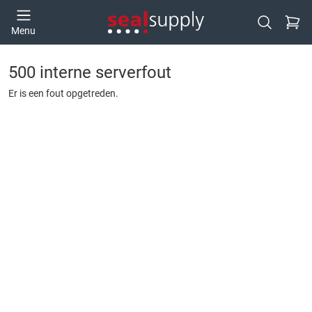
Ga naa
Menu
Open zoek
500 interne serverfout
Er is een fout opgetreden.