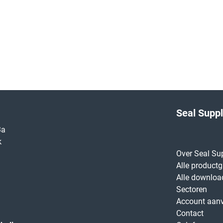
Seal Supp
3a
k
Over Seal Su
Alle product
Alle downloa
Sectoren
Account aan
Contact