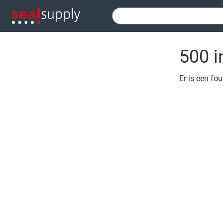
500 i
Er is een fo