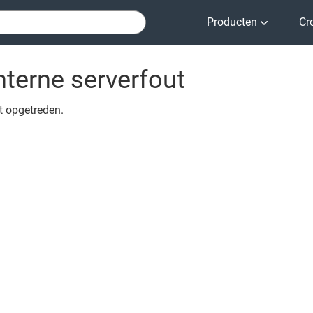
Producten
Cr
nterne serverfout
ut opgetreden.