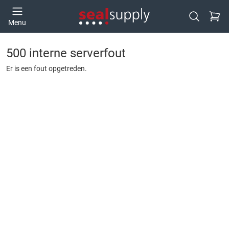
Ga naa
Menu
Open zoek
500 interne serverfout
Er is een fout opgetreden.