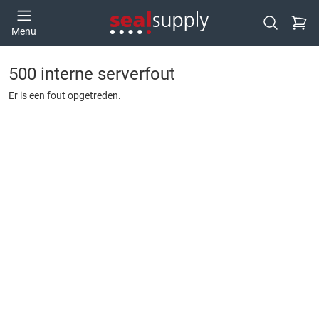
Ga naa
Menu
Open zoek
500 interne serverfout
Er is een fout opgetreden.