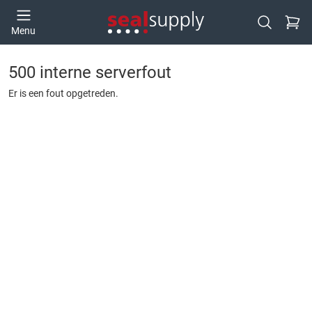
Ga naa
Menu
Open zoek
500 interne serverfout
Er is een fout opgetreden.