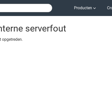
Producten
Cr
nterne serverfout
ut opgetreden.