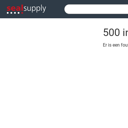
500 i
Er is een fo