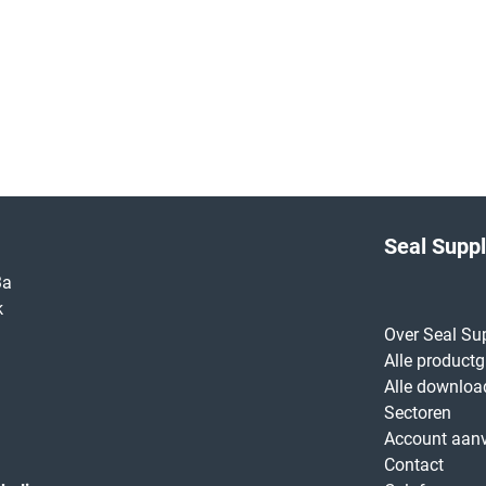
Seal Supp
3a
k
Over Seal Su
Alle product
Alle downloa
Sectoren
Account aan
Contact