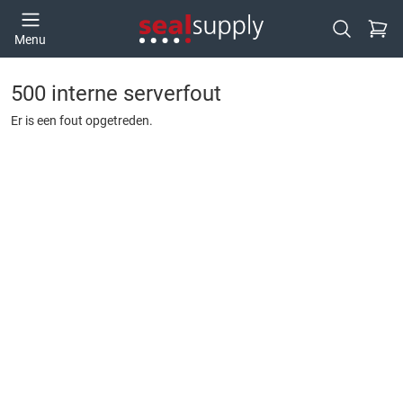
Ga naa
Menu
Open zoek
500 interne serverfout
Er is een fout opgetreden.