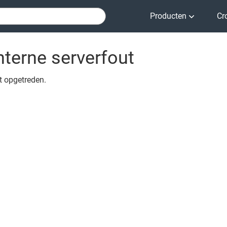
Producten
Cr
nterne serverfout
ut opgetreden.