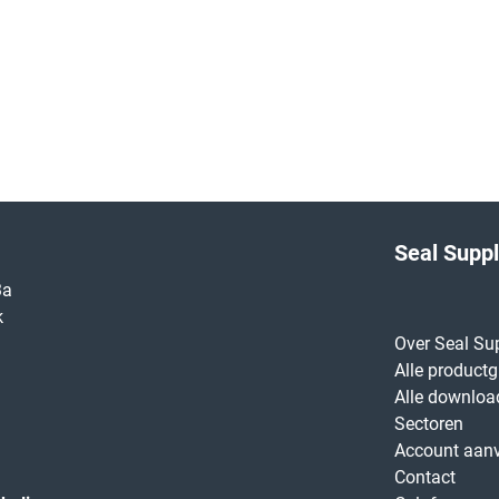
Seal Supp
3a
k
Over Seal Su
Alle product
Alle downloa
Sectoren
Account aan
Contact