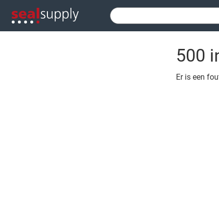
500 i
Er is een fo