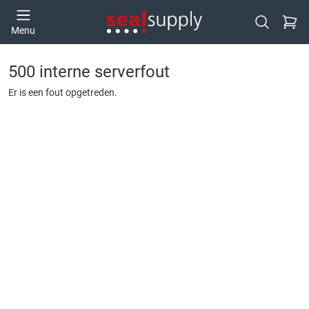
Ga naa
Menu
Open zoek
500 interne serverfout
Er is een fout opgetreden.