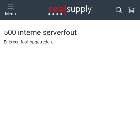
Ga naa
Menu
Open zoek
500 interne serverfout
Er is een fout opgetreden.