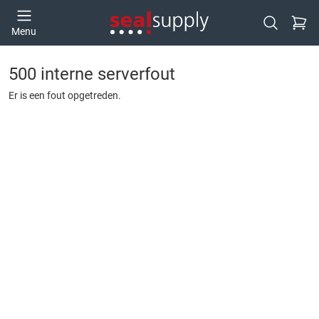
Ga naa
Menu
Open zoek
500 interne serverfout
Er is een fout opgetreden.