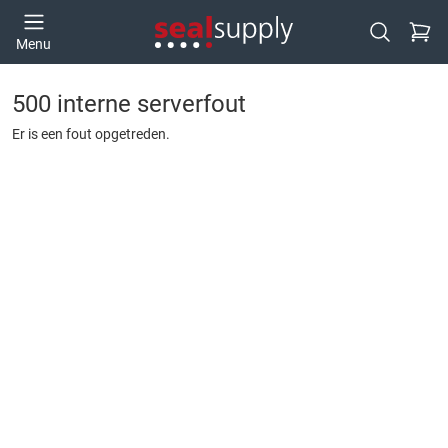
Ga naa
Menu
Open zoek
500 interne serverfout
Er is een fout opgetreden.