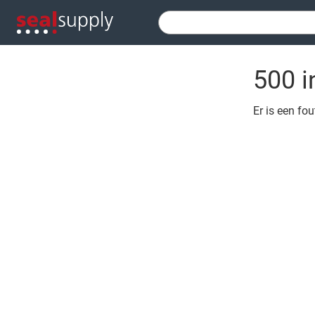
500 i
Er is een fo