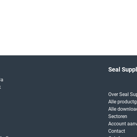
Seal Supp
3a
k
Over Seal Su
Alle product
Alle downloa
Sectoren
Account aan
Contact