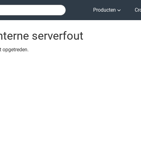
Producten
Cr
nterne serverfout
ut opgetreden.