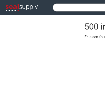
500 i
Er is een fo