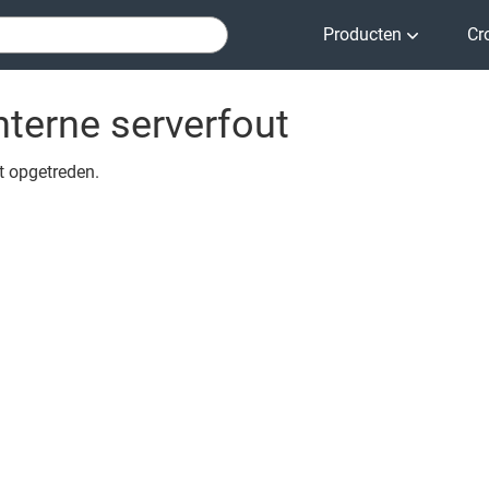
Producten
Cr
nterne serverfout
ut opgetreden.