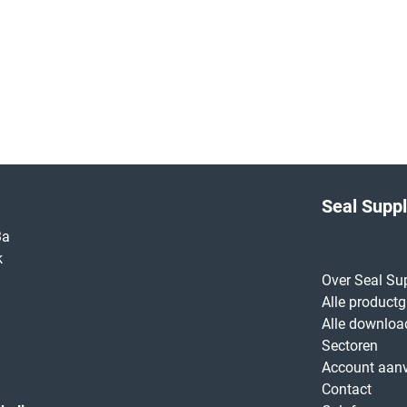
Seal Supp
3a
k
Over Seal Su
Alle product
Alle downloa
Sectoren
Account aan
Contact