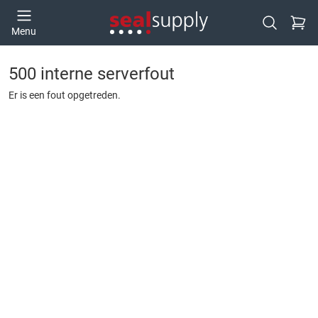
Ga naa
Menu
Open zoek
500 interne serverfout
Er is een fout opgetreden.