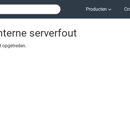
Producten
Cr
nterne serverfout
ut opgetreden.