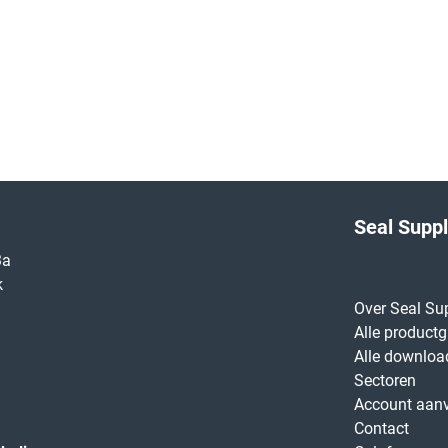
Seal Supp
3a
k
Over Seal Su
Alle product
Alle downloa
Sectoren
Account aan
Contact