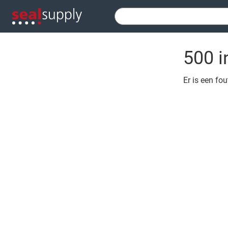
500 i
Er is een fo