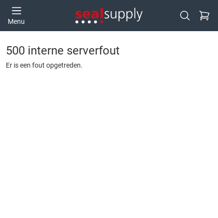
Ga naa
Menu
Open zoek
500 interne serverfout
Er is een fout opgetreden.