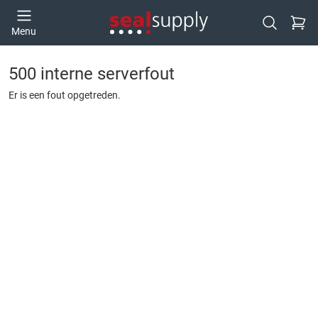
Ga naa
Menu
Open zoek
500 interne serverfout
Er is een fout opgetreden.