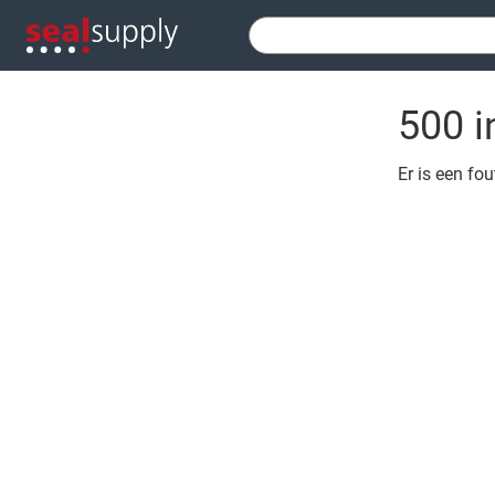
500 i
Er is een fo