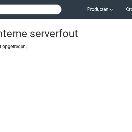
Producten
Cr
nterne serverfout
ut opgetreden.