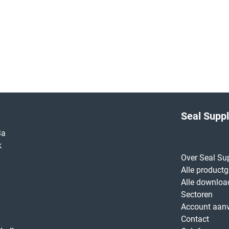
Seal Supp
3a
k
Over Seal Su
Alle product
Alle downloa
Sectoren
Account aan
Contact