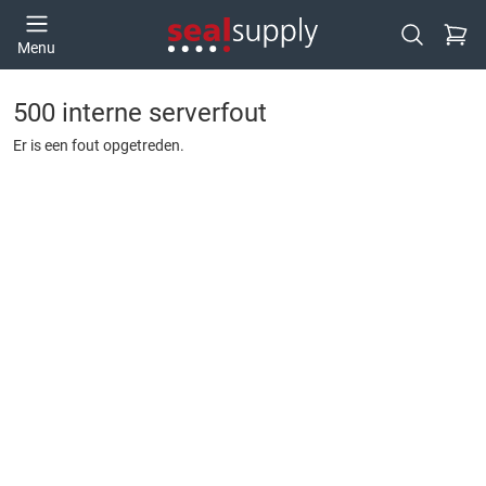
Ga naa
Menu
Open zoek
500 interne serverfout
Er is een fout opgetreden.