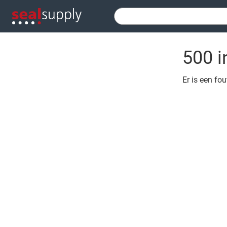
500 i
Er is een fo