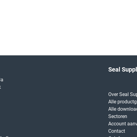
Seal Supp
3a
k
Over Seal Su
Alle product
Alle downloa
Sectoren
Account aan
Contact