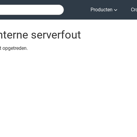
Producten
Cr
nterne serverfout
ut opgetreden.