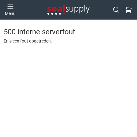
Ga naa
Menu
Open zoek
500 interne serverfout
Er is een fout opgetreden.