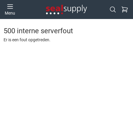
Ga naa
Menu
Open zoek
500 interne serverfout
Er is een fout opgetreden.