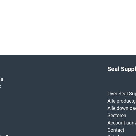
Seal Supp
3a
k
Over Seal Su
Alle product
Alle downloa
Sectoren
Account aan
Contact