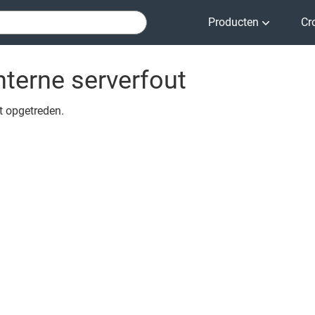
Producten
Cr
nterne serverfout
ut opgetreden.