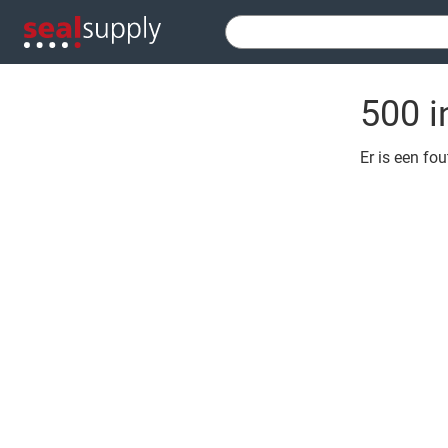
500 i
Er is een fo