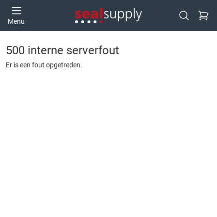
Ga naa
Menu
Open zoek
500 interne serverfout
Er is een fout opgetreden.