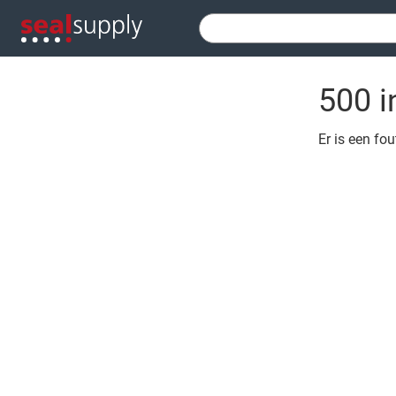
500 i
Er is een fo