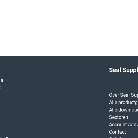
Seal Supp
3a
k
Over Seal Su
Alle product
Alle downloa
Sectoren
Account aan
Contact