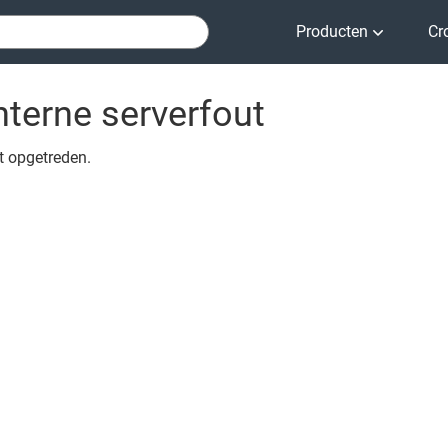
Producten
Cr
nterne serverfout
ut opgetreden.