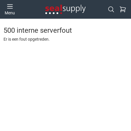
Ga naa
Menu
Open zoek
500 interne serverfout
Er is een fout opgetreden.