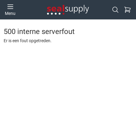
Ga naa
Menu
Open zoek
500 interne serverfout
Er is een fout opgetreden.