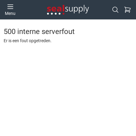
Ga naa
Menu
Open zoek
500 interne serverfout
Er is een fout opgetreden.