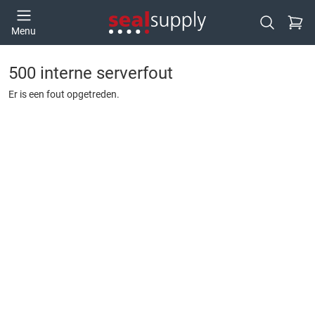
Ga naa
Menu
Open zoek
500 interne serverfout
Er is een fout opgetreden.