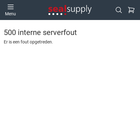
Ga naa
Menu
Open zoek
500 interne serverfout
Er is een fout opgetreden.