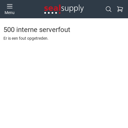
Ga naa
Menu
Open zoek
500 interne serverfout
Er is een fout opgetreden.