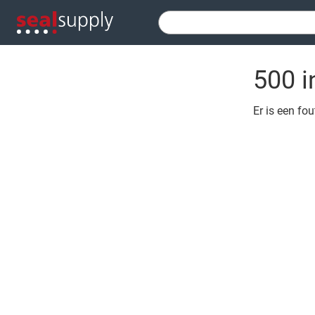
500 i
Er is een fo