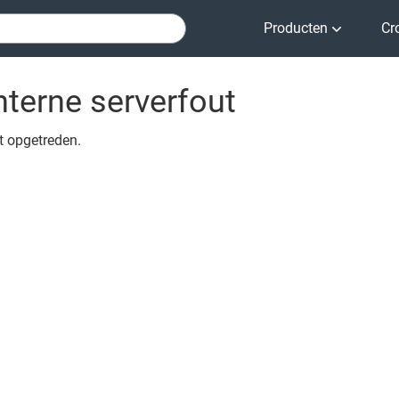
Producten
Cr
nterne serverfout
ut opgetreden.