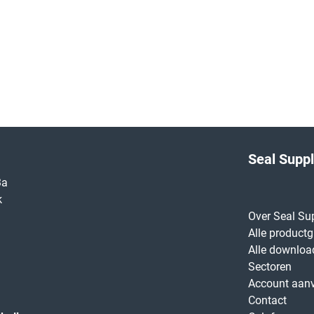
Seal Supp
3a
k
Over Seal Su
Alle product
Alle downloa
Sectoren
Account aan
Contact