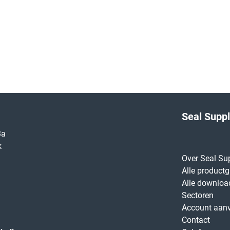
Seal Supp
3a
k
Over Seal Su
Alle product
Alle downloa
Sectoren
Account aan
Contact