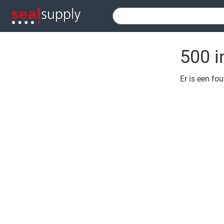
500 i
Er is een fo