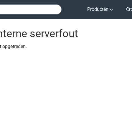
Producten
Cr
nterne serverfout
ut opgetreden.