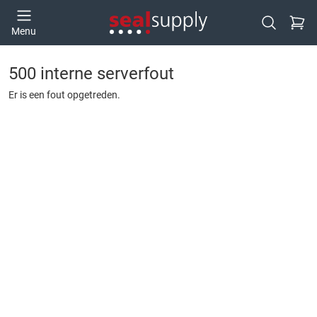
Ga naa
Menu
Open zoek
500 interne serverfout
Er is een fout opgetreden.