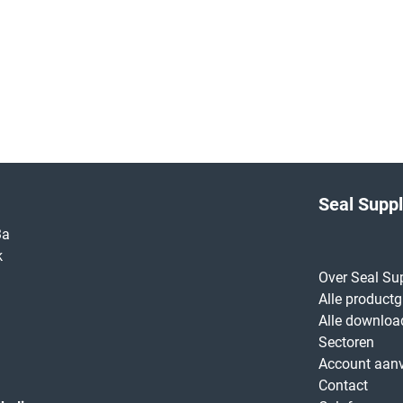
Seal Supp
3a
k
Over Seal Su
Alle product
Alle downloa
Sectoren
Account aan
Contact