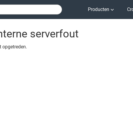
Producten
Cr
nterne serverfout
ut opgetreden.