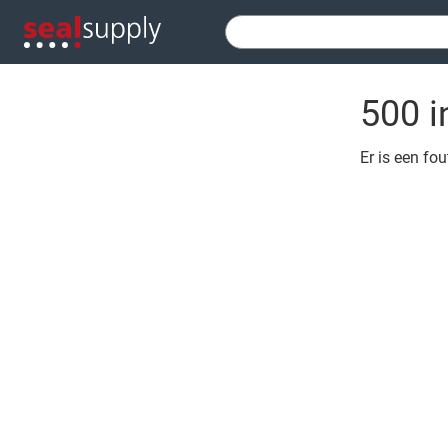
500 i
Er is een fo