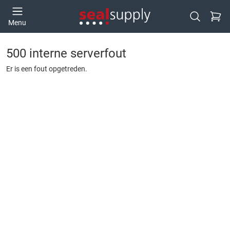
Ga naa
Menu
Open zoek
500 interne serverfout
Er is een fout opgetreden.