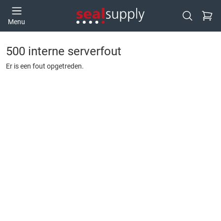
Ga naa
Menu
Open zoek
500 interne serverfout
Er is een fout opgetreden.