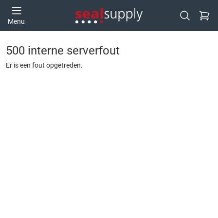
Ga naa
Menu
Open zoek
500 interne serverfout
Er is een fout opgetreden.